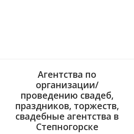
Черновицкая об
парфюмерия, косметика
Волгоградская область
Иркутская обла
Николаевская область
Астраханка
Викторовка
Агентства по
организации/
проведению свадеб,
праздников, торжеств,
свадебные агентства в
Степногорске