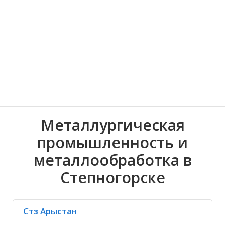
Черновицкая об
парфюмерия, косметика
Волгоградская область
Иркутская обла
Николаевская область
Металлургическая
промышленность и
металлообработка в
Степногорске
Стз Арыстан