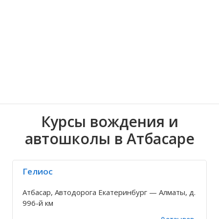
республика
одежды, обуви, аксессуаров
Волгоградская область
Кировоградская область
Астраханка
Херсонская обл
Веденовка
Курсы вождения и
автошколы в Атбасаре
Гелиос
Атбасар, Автодорога Екатеринбург — Алматы, д.
996-й км