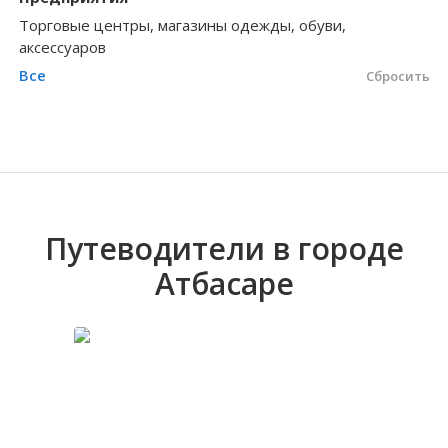
Черновицкая об
Торговые центры, магазины одежды, обуви,
Волгоградская область
Иркутская обла
Николаевская область
Арыкты
Бозайгыр
аксессуаров
Все
Сбросить
Путеводители в городе
Атбасаре