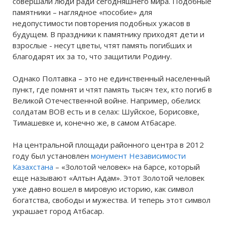
совершали люди ради сегодняшнего мира. Подобные
памятники – наглядное «пособие» для
недопустимости повторения подобных ужасов в
будущем. В праздники к памятнику приходят дети и
взрослые - несут цветы, чтят память погибших и
благодарят их за то, что защитили Родину.
Однако Полтавка – это не единственный населенный
пункт, где помнят и чтят память тысяч тех, кто погиб в
Великой Отечественной войне. Например, обелиск
солдатам ВОВ есть и в селах: Шуйское, Борисовке,
Тимашевке и, конечно же, в самом Атбасаре.
На центральной площади районного центра в 2012
году был установлен
монумент Независимости
Казахстана
– «Золотой человек» на барсе, который
еще называют «Алтын Адам». Этот Золотой человек
уже давно вошел в мировую историю, как символ
богатства, свободы и мужества. И теперь этот символ
украшает город Атбасар.