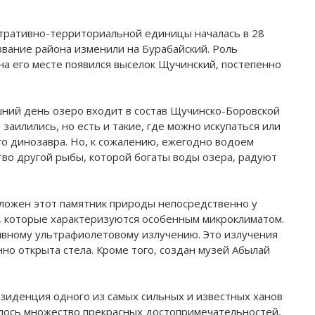
стративно-территориальной единицы началась в 28
азвание района изменили на Бурабайский. Роль
 на его месте появился выселок Щучинский, постепенно
яшний день озеро входит в состав Щучинско-Боровской
заилились, но есть и такие, где можно искупаться или
его динозавра. Но, к сожалению, ежегодно водоем
ство другой рыбы, которой богаты воды озера, радуют
положен этот памятник природы непосредственно у
и, которые характеризуются особенным микроклиматом.
тивному ультрафиолетовому излучению. Это излучения
но открыта стела. Кроме того, создан музей Абылай
езиденция одного из самых сильных и известных ханов
нилось множество прекрасных достопримечательностей,