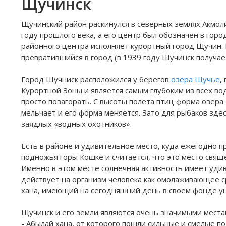
Щучинск
Щучинский район раскинулся в северных землях Акмол
году прошлого века, а его центр был обозначен в гор
районного центра исполняет курортный город Щучин. И
превратившийся в город (в 1939 году Щучинск получает
Город Щучниск расположился у берегов
озера Щучье
,
Курортной Зоны и является самым глубоким из всех вод
просто позагорать. С высоты полета птиц форма озера
мельчает и его форма меняется. Зато для рыбаков здес
заядлых «водных охотников».
Есть в районе и удивительное место, куда ежегодно п
подножья горы Кошке и считается, что это место свя
Именно в этом месте солнечная активность имеет уди
действует на организм человека как омолаживающее ср
хана, имеющий на сегодняшний день в своем фонде ун
Щучинск и его земли являются очень значимыми местам
- Абылай хана, от которого пошли сильные и смелые п