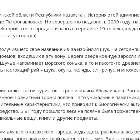
инской области Республики Казахстан. История этой админи
оде Петропавловске. Но совершенно недавно, в 2009 году, н
стория этого города началась в середине 19-го века, когда
 статус города).
 получившего свое название из-за изобилия щук. На сегодн
оемов, входящих в эту зону. Берега озера кое-где заросли и 
 Щучье напоминает морского конька, а то и какого-то древн
ь настоящий рай – щука, окунь, пелядь, сиг, рипус, и множе
риезжают сотни туристов – трон и поляна Абылай хана. Рас
щенное. Гранитный трон и поляна – это уникальные памятник
вительные характеристики, что приводит к биологически ак
едство. В 91 году прошлого века на поляне была торжествен
икальные вещи, книги и другие предметы.
и для всего казахского народа, ведь здесь располагалась р
отомки, прославившие свой народ на весь мир. Здесь сохра