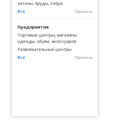
Волгоградская область
Кировоградская область
Восточно-Казахстанская область
Арнасай (Вячеславка)
Калинингр
Бестюбе
затоны, пруды, озёра
Черниговс
Туркестан
Все
Вологодская область
Львовская область
Жамбылская область
Аршалы (Вишневка)
Сбросить
Калужская
Богородка
Черновицк
Воронежская область
Николаевская область
Арыкты
Камчатски
Бозайгыр
Предприятия
Торговые центры, магазины
одежды, обуви, аксессуаров
Развлекательные центры
Все
Сбросить